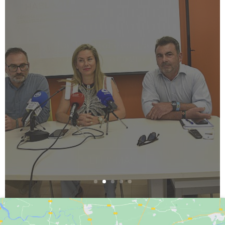
La Biblioteca Padre
Salmerón acogió este
jueves una charla sobre el
programa Never
Surrender!
Estas charlas se celebran en todos los
municipios donde existe un gimnasio Never
Surrender.
LEER MÁS