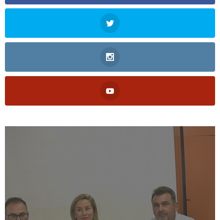
La Biblioteca Padre
Salmerón acogió este
jueves una charla sobre el