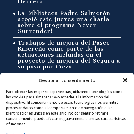
Herrera
La Biblioteca Padre Salmerón
acogió este jueves una charla
sobre el programa Never
Surrender!
Trabajos de mejora del Paseo
Ribereño como parte de las
actuaciones incluidas en el
proyecto de mejora del Segura a
su paso por Cieza
Síguenos en:
Gestionar consentimiento
Para ofrecer las mejores experiencias, utilizamos tecnologías como
F
I
T
Y
las cookies para almacenar y/o acceder a la información del
dispositivo. El consentimiento de estas tecnologías nos permitirá
procesar datos como el comportamiento de navegación o las
a
n
w
o
CONTACTA CON NOSOTROS
identificaciones únicas en este sitio. No consentir o retirar el
consentimiento, puede afectar negativamente a ciertas características
info@ciezaentumano.es
c
s
i
u
y funciones.
ENLACES DE INTERÉS