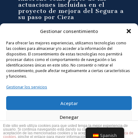
actuaciones incluidas en el
proyecto de mejora del Segura a
su paso por Cieza
Síguenos en:
Gestionar consentimiento
Para ofrecer las mejores experiencias, utilizamos tecnologías como
F
I
T
Y
las cookies para almacenar y/o acceder a la información del
dispositivo. El consentimiento de estas tecnologías nos permitirá
procesar datos como el comportamiento de navegación o las
a
n
w
o
CONTACTA CON NOSOTROS
identificaciones únicas en este sitio. No consentir o retirar el
consentimiento, puede afectar negativamente a ciertas características
info@ciezaentumano.es
c
s
i
u
y funciones.
ENLACES DE INTERÉS
Gestionar los servicios
Política de Privacidad
e
t
t
T
Política de Cookies
Aceptar
b
a
t
u
Denegar
o
g
e
b
Este sitio web utiliza cookies para que usted tenga la mejor experiencia de
usuario. Si continúa navegando está dando su consentimiento para la
Ver preferencias
aceptación de las mencionadas cookies y la aceptación de nuestra
política de
Spanish
© Cieza en tu mano 2018
cookies
, pinche el enlace para mayor información.