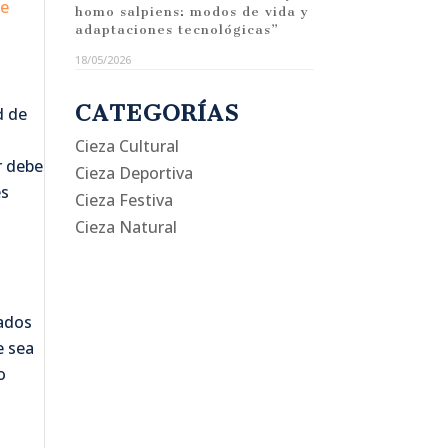
le
homo salpiens: modos de vida y
adaptaciones tecnológicas”
18/05/2026
CATEGORÍAS
d de
Cieza Cultural
r debe
Cieza Deportiva
es
Cieza Festiva
Cieza Natural
cados
e sea
o