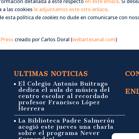
formación detallada a este respecto
en este enlace
. Si dese
 a las cookies
le adjuntamos este otro enlace
.
e esta política de
cookies
no dude en comunicarse con nos
dPress
creado por Carlos Doral (
webartesanal.com
)
ULTIMAS NOTICIAS
CO
El Colegio Antonio Buitrago
dedica el aula de música del
EN
centro escolar al recordado
profesor Francisco López
Herrera
La Biblioteca Padre Salmerón
acogió este jueves una charla
sobre el programa Never