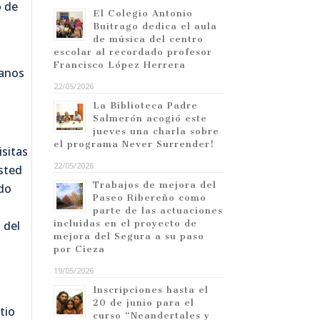
o de
El Colegio Antonio
Buitrago dedica el aula
de música del centro
escolar al recordado profesor
Francisco López Herrera
manos
22/05/2026
La Biblioteca Padre
Salmerón acogió este
jueves una charla sobre
el programa Never Surrender!
isitas
22/05/2026
usted
Trabajos de mejora del
ndo
Paseo Ribereño como
parte de las actuaciones
incluidas en el proyecto de
 del
mejora del Segura a su paso
por Cieza
19/05/2026
Inscripciones hasta el
20 de junio para el
tio
curso “Neandertales y