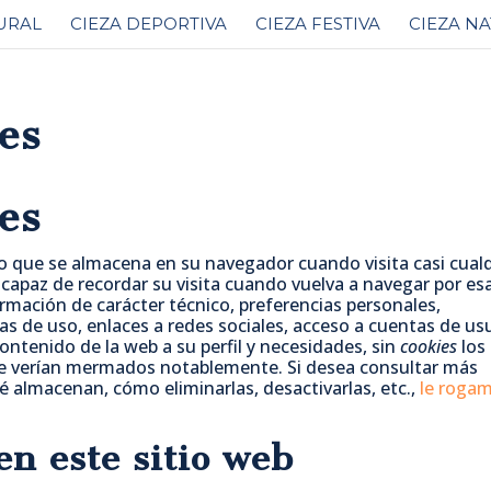
URAL
CIEZA DEPORTIVA
CIEZA FESTIVA
CIEZA N
ies
ies
o que se almacena en su navegador cuando visita casi cual
 capaz de recordar su visita cuando vuelva a navegar por es
mación de carácter técnico, preferencias personales,
as de uso, enlaces a redes sociales, acceso a cuentas de usu
ontenido de la web a su perfil y necesidades, sin
cookies
los
 se verían mermados notablemente. Si desea consultar más
ué almacenan, cómo eliminarlas, desactivarlas, etc.,
le roga
en este sitio web