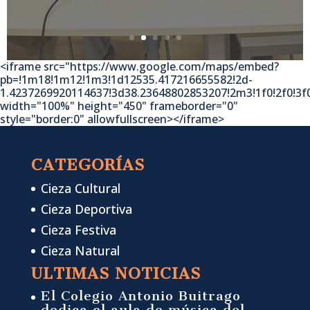
<iframe src="https://www.google.com/maps/embed?
pb=!1m18!1m12!1m3!1d12535.417216655582!2d-
1.4237269920114637!3d38.23648802853207!2m3!1f0!2f0!3
width="100%" height="450" frameborder="0"
style="border:0" allowfullscreen></iframe>
CATEGORÍAS
Cieza Cultural
Cieza Deportiva
Cieza Festiva
Cieza Natural
ULTIMAS NOTICIAS
El Colegio Antonio Buitrago
dedica el aula de música del