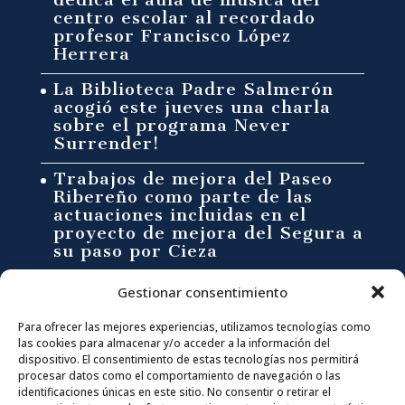
centro escolar al recordado
profesor Francisco López
Herrera
La Biblioteca Padre Salmerón
acogió este jueves una charla
sobre el programa Never
Surrender!
Trabajos de mejora del Paseo
Ribereño como parte de las
actuaciones incluidas en el
proyecto de mejora del Segura a
su paso por Cieza
Síguenos en:
Gestionar consentimiento
Para ofrecer las mejores experiencias, utilizamos tecnologías como
F
I
T
Y
las cookies para almacenar y/o acceder a la información del
dispositivo. El consentimiento de estas tecnologías nos permitirá
procesar datos como el comportamiento de navegación o las
a
n
w
o
CONTACTA CON NOSOTROS
identificaciones únicas en este sitio. No consentir o retirar el