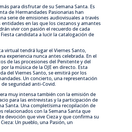
a
w
h
o
 más para disfrutar de su Semana Santa. Es
 Junta de Hermandades Pasionarias han
c
i
a
m
a serie de emisiones audiovisuales a través
 entidades en las que los ciezanos y amantes
án vivir con pasión el recuerdo de cada
e
t
t
p
iesta candidata a lucir la catalogación de
b
t
s
a
virtual tendrá lugar el Viernes Santo,
una experiencia nunca antes celebrada. En el
o
e
A
r
os de las procesiones del Penitente y del
or la música de la OJE en directo. Esta
da del Viernes Santo, se emitirá por los
o
r
p
t
mandades. Un concierto, una representación
 de seguridad anti-Covid.
k
p
i
anera muy intensa también con la emisión de
io para las entrevistas y la participación de
r
a Santa. Una completísima recopilación de
es relacionados con la Semana Santa que
te devoción que vive Cieza y que confirma su
Cieza: Un pueblo, una Pasión, un