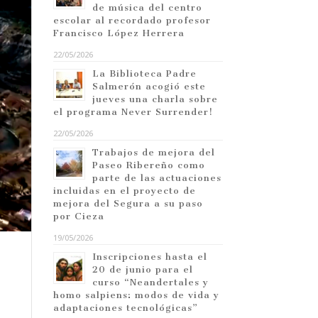
de música del centro
escolar al recordado profesor
Francisco López Herrera
22/05/2026
La Biblioteca Padre
Salmerón acogió este
jueves una charla sobre
el programa Never Surrender!
22/05/2026
Trabajos de mejora del
Paseo Ribereño como
parte de las actuaciones
incluidas en el proyecto de
mejora del Segura a su paso
por Cieza
19/05/2026
Inscripciones hasta el
20 de junio para el
curso “Neandertales y
homo salpiens: modos de vida y
adaptaciones tecnológicas”