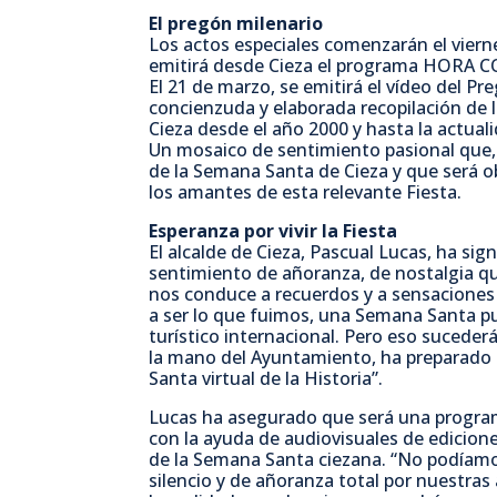
El pregón milenario
Los actos especiales comenzarán el viern
emitirá desde Cieza el programa HORA CO
El 21 de marzo, se emitirá el vídeo del Pr
concienzuda y elaborada recopilación de 
Cieza desde el año 2000 y hasta la actual
Un mosaico de sentimiento pasional que, 
de la Semana Santa de Cieza y que será o
los amantes de esta relevante Fiesta.
Esperanza por vivir la Fiesta
El alcalde de Cieza, Pascual Lucas, ha si
sentimiento de añoranza, de nostalgia qu
nos conduce a recuerdos y a sensaciones 
a ser lo que fuimos, una Semana Santa pu
turístico internacional. Pero eso suceder
la mano del Ayuntamiento, ha preparado 
Santa virtual de la Historia”.
Lucas ha asegurado que será una program
con la ayuda de audiovisuales de edicio
de la Semana Santa ciezana. “No podíam
silencio y de añoranza total por nuestra