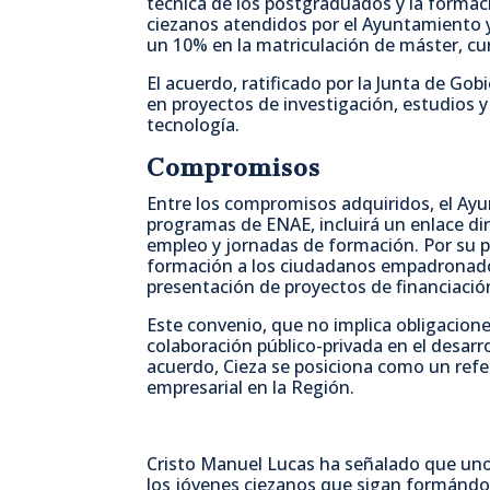
técnica de los postgraduados y la formaci
ciezanos atendidos por el Ayuntamiento y
un 10% en la matriculación de máster, cu
El acuerdo, ratificado por la Junta de Go
en proyectos de investigación, estudios y 
tecnología.
Compromisos
Entre los compromisos adquiridos, el Ayun
programas de ENAE, incluirá un enlace di
empleo y jornadas de formación. Por su 
formación a los ciudadanos empadronado
presentación de proyectos de financiació
Este convenio, que no implica obligacione
colaboración público-privada en el desarr
acuerdo, Cieza se posiciona como un refer
empresarial en la Región.
Cristo Manuel Lucas ha señalado que uno d
los jóvenes ciezanos que sigan formándos