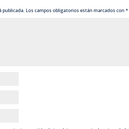
b
t
s
a
á publicada.
Los campos obligatorios están marcados con
*
o
e
A
r
o
r
p
t
k
p
i
r