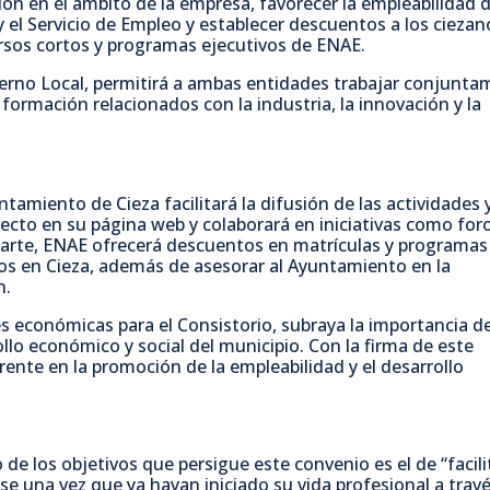
o
e
A
r
ón en el ámbito de la empresa, favorecer la empleabilidad d
 el Servicio de Empleo y establecer descuentos a los ciezan
rsos cortos y programas ejecutivos de ENAE.
o
r
p
t
bierno Local, permitirá a ambas entidades trabajar conjunt
formación relacionados con la industria, la innovación y la
k
p
i
r
tamiento de Cieza facilitará la difusión de las actividades 
recto en su página web y colaborará en iniciativas como for
parte, ENAE ofrecerá descuentos en matrículas y programas
s en Cieza, además de asesorar al Ayuntamiento en la
n.
s económicas para el Consistorio, subraya la importancia de
ollo económico y social del municipio. Con la firma de este
ente en la promoción de la empleabilidad y el desarrollo
e los objetivos que persigue este convenio es el de “facili
e una vez que ya hayan iniciado su vida profesional a trav