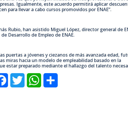
presas. Igualmente, este acuerdo permitirá aplicar descuen
licen para llevar a cabo cursos promovidos por ENAE”.
omás Rubio, han asistido Miguel López, director general de E
o de Desarrollo de Empleo de ENAE.
las puertas a jóvenes y ciezanos de más avanzada edad, fu
 las miras hacia un modelo de empleabilidad basado en la
que estar preparado mediante el hallazgo del talento necesa
F
T
W
C
a
w
h
o
c
i
a
m
e
t
t
p