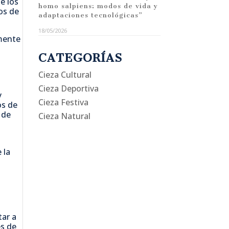
e los
homo salpiens: modos de vida y
os de
adaptaciones tecnológicas”
18/05/2026
amente
CATEGORÍAS
Cieza Cultural
Cieza Deportiva
y
Cieza Festiva
os de
 de
Cieza Natural
 la
tar a
és de