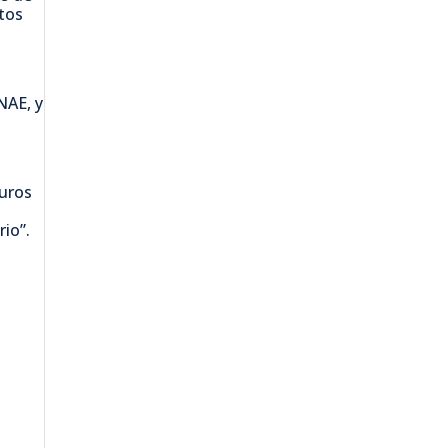
tos
NAE, y
turos
rio”.