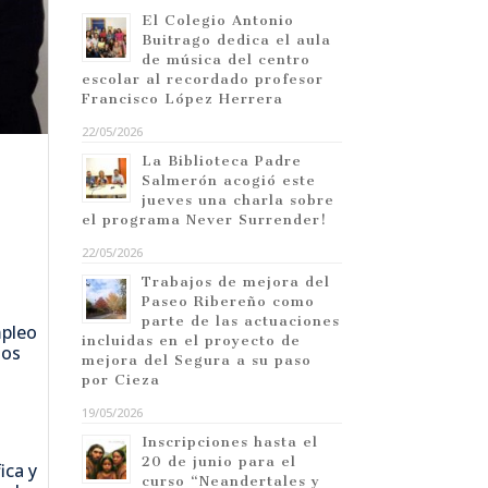
El Colegio Antonio
Buitrago dedica el aula
de música del centro
escolar al recordado profesor
Francisco López Herrera
22/05/2026
La Biblioteca Padre
Salmerón acogió este
jueves una charla sobre
el programa Never Surrender!
22/05/2026
Trabajos de mejora del
Paseo Ribereño como
parte de las actuaciones
mpleo
incluidas en el proyecto de
los
mejora del Segura a su paso
por Cieza
19/05/2026
Inscripciones hasta el
20 de junio para el
ica y
curso “Neandertales y