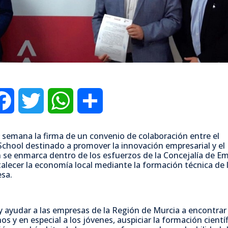
F
T
W
C
a
w
h
o
 semana la firma de un convenio de colaboración entre el
chool destinado a promover la innovación empresarial y el
c
i
a
m
n se enmarca dentro de los esfuerzos de la Concejalía de E
talecer la economía local mediante la formación técnica de 
esa.
e
t
t
p
b
t
s
a
 y ayudar a las empresas de la Región de Murcia a encontrar
os y en especial a los jóvenes, auspiciar la formación científ