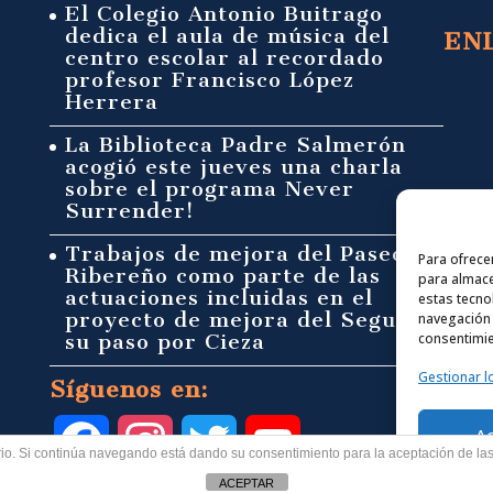
El Colegio Antonio Buitrago
dedica el aula de música del
EN
centro escolar al recordado
profesor Francisco López
Herrera
La Biblioteca Padre Salmerón
acogió este jueves una charla
sobre el programa Never
Surrender!
Trabajos de mejora del Paseo
Para ofrece
Ribereño como parte de las
para almace
actuaciones incluidas en el
estas tecno
proyecto de mejora del Segura a
navegación o
su paso por Cieza
consentimie
Gestionar l
Síguenos en:
A
F
I
T
Y
uario. Si continúa navegando está dando su consentimiento para la aceptación de l
ACEPTAR