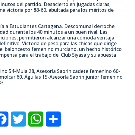
inutos del partido. Desacierto en jugadas claras,
una victoria por 88-60, abultada para los méritos de
ía a Estudiantes Cartagena. Descomunal derroche
idad durante los 40 minutos a un buen rival. Las
siciones, permitieron alcanzar una cómoda ventaja
initivo. Victoria de peso para las chicas que dirige
del baloncesto femenino murciano, un hecho histórico
ompensa para el trabajo del Club Siyasa y su apuesta
ulino 54-Mula 28, Asesoría Saorin cadete femenino 60-
molcar 60, Águilas 15-Asesoría Saorin junior femenino
33.
F
T
W
C
a
w
h
o