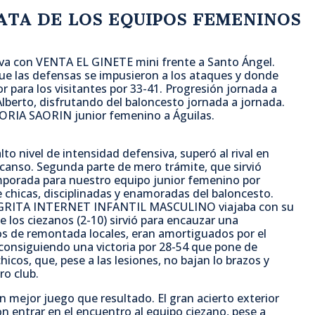
a
w
h
o
ATA DE LOS EQUIPOS FEMENINOS
c
i
a
m
a con VENTA EL GINETE mini frente a Santo Ángel.
e
t
t
p
l que las defensas se impusieron a los ataques y donde
 para los visitantes por 33-41. Progresión jornada a
 Alberto, disfrutando del baloncesto jornada a jornada.
b
t
s
a
ESORIA SAORIN junior femenino a Águilas.
o
e
A
r
to nivel de intensidad defensiva, superó al rival en
scanso. Segunda parte de mero trámite, que sirvió
o
r
p
t
 temporada para nuestro equipo junior femenino por
 chicas, disciplinadas y enamoradas del baloncesto.
. GRITA INTERNET INFANTIL MASCULINO viajaba con su
k
p
i
e los ciezanos (2-10) sirvió para encauzar una
os de remontada locales, eran amortiguados por el
 consiguiendo una victoria por 28-54 que pone de
r
icos, que, pese a las lesiones, no bajan lo brazos y
ro club.
 mejor juego que resultado. El gran acierto exterior
ron entrar en el encuentro al equipo ciezano, pese a