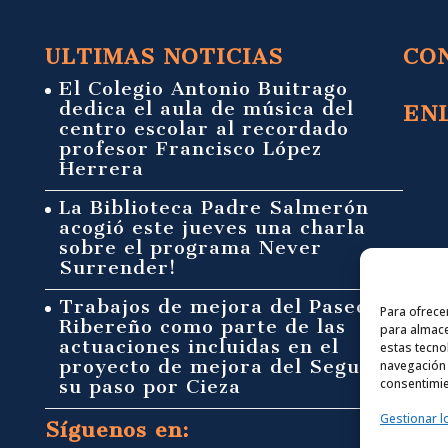
ULTIMAS NOTICIAS
CO
El Colegio Antonio Buitrago
dedica el aula de música del
EN
centro escolar al recordado
profesor Francisco López
Herrera
La Biblioteca Padre Salmerón
acogió este jueves una charla
sobre el programa Never
Surrender!
Trabajos de mejora del Paseo
Para ofrece
Ribereño como parte de las
para almace
actuaciones incluidas en el
estas tecno
proyecto de mejora del Segura a
navegación o
consentimie
su paso por Cieza
Gestionar l
Síguenos en: