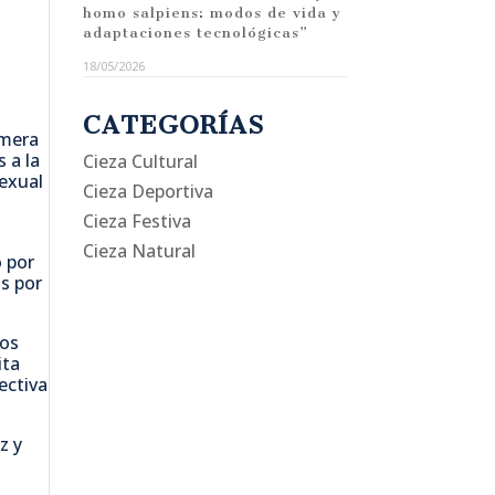
homo salpiens: modos de vida y
adaptaciones tecnológicas”
18/05/2026
CATEGORÍAS
imera
 a la
Cieza Cultural
sexual
Cieza Deportiva
Cieza Festiva
Cieza Natural
 por
s por
ios
ita
ectiva
z y