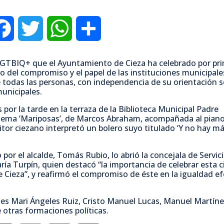
F
T
W
C
a
w
h
o
lo LGTBIQ+ que el Ayuntamiento de Cieza ha celebrado por pr
vo del compromiso y el papel de las instituciones municipales
c
i
a
m
e todas las personas, con independencia de su orientación 
municipales.
e
t
t
p
or la tarde en la terraza de la Biblioteca Municipal Padre
oema ‘Mariposas’, de Marcos Abraham, acompañada al piano
tor ciezano interpretó un bolero suyo titulado ‘Y no hay má
b
t
s
a
o
e
A
r
 por el alcalde, Tomás Rubio, lo abrió la concejala de Servic
María Turpín, quien destacó “la importancia de celebrar esta c
 Cieza”, y reafirmó el compromiso de éste en la igualdad ef
o
r
p
t
ales Mari Ángeles Ruiz, Cristo Manuel Lucas, Manuel Martíne
k
p
i
otras formaciones políticas.