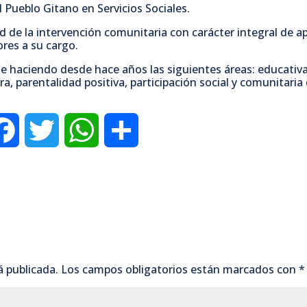
l Pueblo Gitano en Servicios Sociales.
c
i
a
m
ad de la intervención comunitaria con carácter integral de a
res a su cargo.
e
t
t
p
ne haciendo desde hace años las siguientes áreas: educativa
tura, parentalidad positiva, participación social y comunitari
b
t
s
a
o
e
A
r
F
T
W
C
o
r
p
t
a
w
h
o
k
p
i
c
i
a
m
r
e
t
t
p
b
t
s
a
á publicada.
Los campos obligatorios están marcados con
*
o
e
A
r