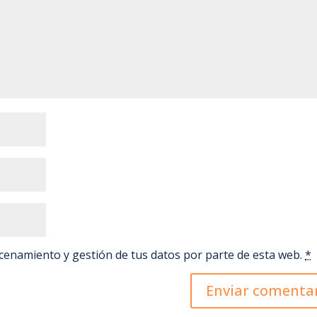
o
r
p
t
k
p
i
r
acenamiento y gestión de tus datos por parte de esta web.
*