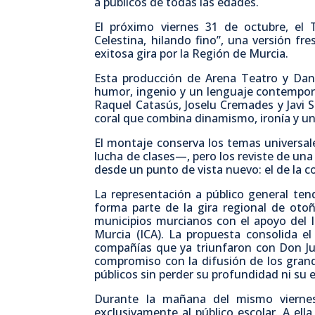
a públicos de todas las edades.
El próximo viernes 31 de octubre, el 
Celestina, hilando fino”, una versión f
exitosa gira por la Región de Murcia.
Esta producción de Arena Teatro y Danz
humor, ingenio y un lenguaje contemporá
Raquel Catasús, Joselu Cremades y Javi
coral que combina dinamismo, ironía y un
El montaje conserva los temas universale
lucha de clases—, pero los reviste de una
desde un punto de vista nuevo: el de la 
La representación a público general tend
forma parte de la gira regional de otoñ
municipios murcianos con el apoyo del In
Murcia (ICA). La propuesta consolida e
compañías que ya triunfaron con Don Ju
compromiso con la difusión de los grand
públicos sin perder su profundidad ni su es
Durante la mañana del mismo viernes
exclusivamente al público escolar. A ell