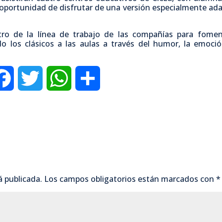
a oportunidad de disfrutar de una versión especialmente ad
ro de la línea de trabajo de las compañías para fomen
o los clásicos a las aulas a través del humor, la emoció
F
T
W
C
a
w
h
o
c
i
a
m
e
t
t
p
b
t
s
a
á publicada.
Los campos obligatorios están marcados con
*
o
e
A
r