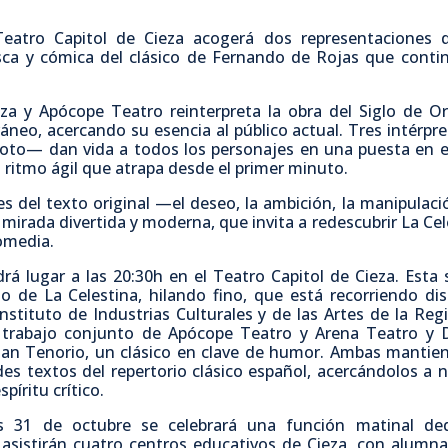
c
i
a
m
Teatro Capitol de Cieza acogerá dos representaciones 
resca y cómica del clásico de Fernando de Rojas que conti
e
t
t
p
a y Apócope Teatro reinterpreta la obra del Siglo de O
b
t
s
a
neo, acercando su esencia al público actual. Tres intérpr
 Soto— dan vida a todos los personajes en una puesta en 
o
e
A
r
 ritmo ágil que atrapa desde el primer minuto.
s del texto original —el deseo, la ambición, la manipulació
o
r
p
t
 mirada divertida y moderna, que invita a redescubrir La Cel
comedia.
k
p
i
rá lugar a las 20:30h en el Teatro Capitol de Cieza. Esta 
o de La Celestina, hilando fino, que está recorriendo dis
stituto de Industrias Culturales y de las Artes de la Reg
r
l trabajo conjunto de Apócope Teatro y Arena Teatro y 
an Tenorio, un clásico en clave de humor. Ambas mantie
es textos del repertorio clásico español, acercándolos a 
píritu crítico.
 31 de octubre se celebrará una función matinal de
a asistirán cuatro centros educativos de Cieza, con alumn