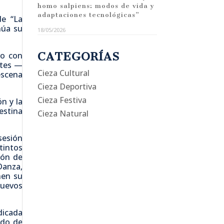
homo salpiens: modos de vida y
adaptaciones tecnológicas”
de “La
núa su
18/05/2026
CATEGORÍAS
ro con
etes —
Cieza Cultural
escena
Cieza Deportiva
Cieza Festiva
n y la
estina
Cieza Natural
sesión
tintos
ión de
Danza,
nen su
nuevos
dicada
ado de