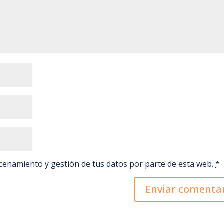
o
r
p
t
k
p
i
r
acenamiento y gestión de tus datos por parte de esta web.
*