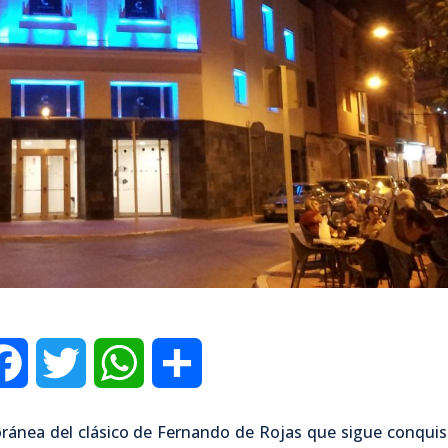
F
T
W
C
a
w
h
o
oránea del clásico de Fernando de Rojas que sigue conqui