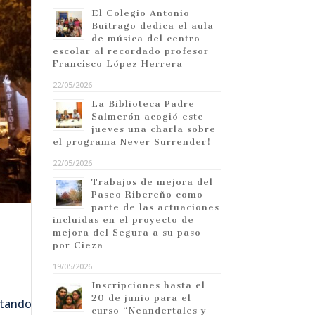
El Colegio Antonio
Buitrago dedica el aula
de música del centro
escolar al recordado profesor
Francisco López Herrera
22/05/2026
La Biblioteca Padre
Salmerón acogió este
jueves una charla sobre
el programa Never Surrender!
22/05/2026
Trabajos de mejora del
Paseo Ribereño como
parte de las actuaciones
incluidas en el proyecto de
mejora del Segura a su paso
por Cieza
19/05/2026
Inscripciones hasta el
20 de junio para el
stando
curso “Neandertales y