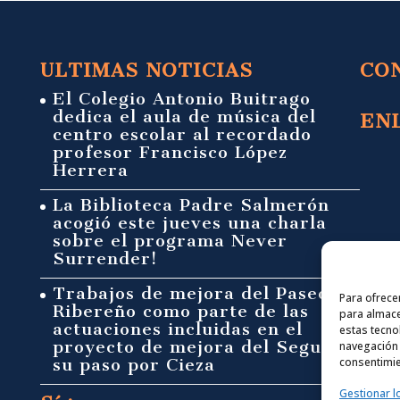
ULTIMAS NOTICIAS
CO
El Colegio Antonio Buitrago
dedica el aula de música del
EN
centro escolar al recordado
profesor Francisco López
Herrera
La Biblioteca Padre Salmerón
acogió este jueves una charla
sobre el programa Never
Surrender!
Trabajos de mejora del Paseo
Para ofrece
Ribereño como parte de las
para almace
actuaciones incluidas en el
estas tecno
proyecto de mejora del Segura a
navegación o
su paso por Cieza
consentimie
Gestionar l