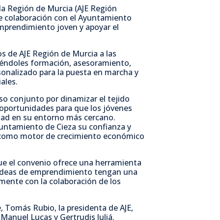
la Región de Murcia (AJE Región
e colaboración con el Ayuntamiento
c
i
a
m
emprendimiento joven y apoyar el
e
t
t
p
os de AJE Región de Murcia a las
iéndoles formación, asesoramiento,
onalizado para la puesta en marcha y
b
t
s
a
ales.
o
e
A
r
so conjunto por dinamizar el tejido
r oportunidades para que los jóvenes
idad en su entorno más cercano.
o
r
p
t
yuntamiento de Cieza su confianza y
 como motor de crecimiento económico
k
p
i
que el convenio ofrece una herramienta
r
 ideas de emprendimiento tengan una
mente con la colaboración de los
, Tomás Rubio, la presidenta de AJE,
 Manuel Lucas y Gertrudis Juliá.