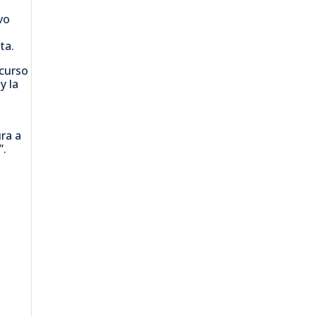
vo
ta.
ncurso
y la
ra a
”.