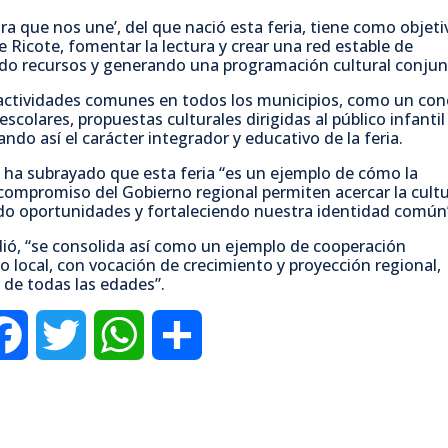
r
tura que nos une’, del que nació esta feria, tiene como objeti
de Ricote, fomentar la lectura y crear una red estable de
ndo recursos y generando una programación cultural conjun
 actividades comunes en todos los municipios, como un co
scolares, propuestas culturales dirigidas al público infantil 
ando así el carácter integrador y educativo de la feria.
l ha subrayado que esta feria “es un ejemplo de cómo la
 compromiso del Gobierno regional permiten acercar la cultu
ndo oportunidades y fortaleciendo nuestra identidad común
ñadió, “se consolida así como un ejemplo de cooperación
lo local, con vocación de crecimiento y proyección regional,
s de todas las edades”.
F
T
W
C
a
w
h
o
c
i
a
m