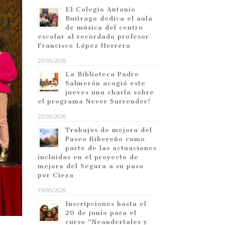
El Colegio Antonio
Buitrago dedica el aula
de música del centro
escolar al recordado profesor
Francisco López Herrera
22/05/2026
La Biblioteca Padre
Salmerón acogió este
jueves una charla sobre
el programa Never Surrender!
22/05/2026
Trabajos de mejora del
Paseo Ribereño como
parte de las actuaciones
incluidas en el proyecto de
mejora del Segura a su paso
por Cieza
19/05/2026
Inscripciones hasta el
20 de junio para el
curso “Neandertales y