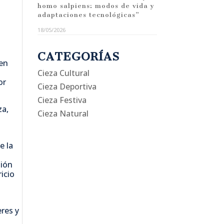
homo salpiens: modos de vida y
adaptaciones tecnológicas”
18/05/2026
CATEGORÍAS
 en
Cieza Cultural
or
Cieza Deportiva
Cieza Festiva
za,
Cieza Natural
e la
sión
ricio
eres y