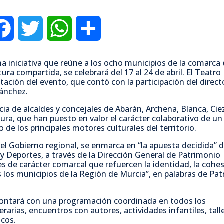
F
T
W
C
a
w
h
o
 una iniciativa que reúne a los ocho municipios de la comarca
tura compartida, se celebrará del 17 al 24 de abril. El Teatro
c
i
a
m
ación del evento, que contó con la participación del direct
Sánchez.
e
t
t
p
ia de alcaldes y concejales de Abarán, Archena, Blanca, Cie
gura, que han puesto en valor el carácter colaborativo de un
e los principales motores culturales del territorio.
b
t
s
a
del Gobierno regional, se enmarca en “la apuesta decidida” d
o
e
A
r
y Deportes, a través de la Dirección General de Patrimonio
les de carácter comarcal que refuercen la identidad, la cohe
os los municipios de la Región de Murcia”, en palabras de Pat
o
r
p
t
o contará con una programación coordinada en todos los
k
p
i
erarias, encuentros con autores, actividades infantiles, tall
icos.