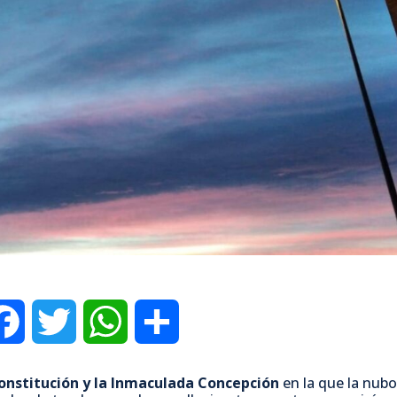
F
T
W
C
a
w
h
o
onstitución y la Inmaculada Concepción
en la que la nub