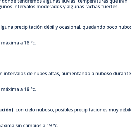
y donde tendremos algunas lluvias, temperaturas que irán
c
i
a
m
gunos intervalos moderados y algunas rachas fuertes.
e
t
t
p
lguna precipitación débil y ocasional, quedando poco nubo
b
t
s
a
 máxima a 18 °c.
o
e
A
r
o
r
p
t
con intervalos de nubes altas, aumentando a nuboso durante
k
p
i
 máxima a 18 °c.
r
tución)
con cielo nuboso, posibles precipitaciones muy débil
áxima sin cambios a 19 ºc.