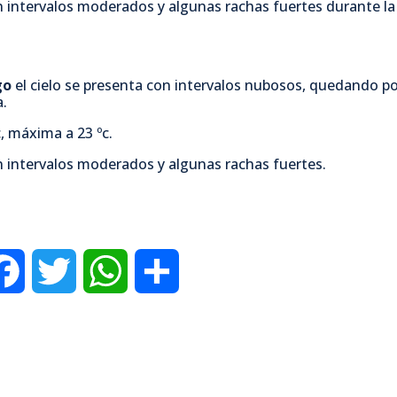
 intervalos moderados y algunas rachas fuertes durante la
go
el cielo se presenta con intervalos nubosos, quedando p
a.
, máxima a 23 ºc.
 intervalos moderados y algunas rachas fuertes.
F
T
W
C
a
w
h
o
c
i
a
m