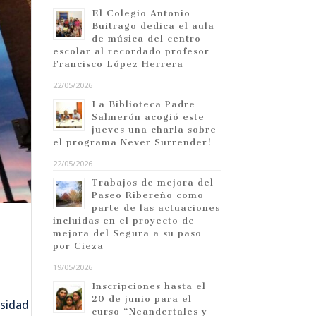
El Colegio Antonio
Buitrago dedica el aula
de música del centro
escolar al recordado profesor
Francisco López Herrera
22/05/2026
La Biblioteca Padre
Salmerón acogió este
jueves una charla sobre
el programa Never Surrender!
22/05/2026
Trabajos de mejora del
Paseo Ribereño como
parte de las actuaciones
incluidas en el proyecto de
mejora del Segura a su paso
por Cieza
19/05/2026
Inscripciones hasta el
20 de junio para el
osidad
curso “Neandertales y