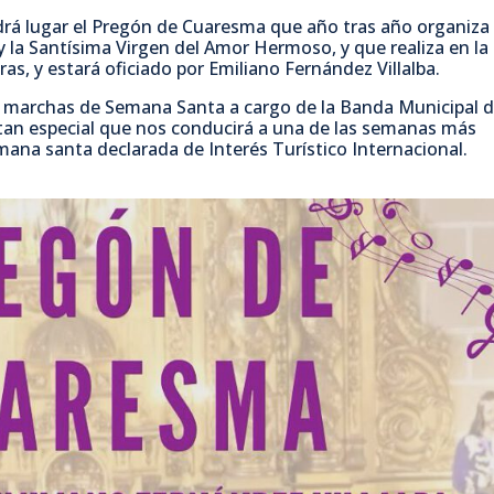
a
w
h
o
rá lugar el Pregón de Cuaresma que año tras año organiza 
y la Santísima Virgen del Amor Hermoso, y que realiza en la
c
i
a
m
ras, y estará oficiado por Emiliano Fernández Villalba.
de marchas de Semana Santa a cargo de la Banda Municipal 
e
t
t
p
tan especial que nos conducirá a una de las semanas más
mana santa declarada de Interés Turístico Internacional.
b
t
s
a
o
e
A
r
o
r
p
t
k
p
i
r