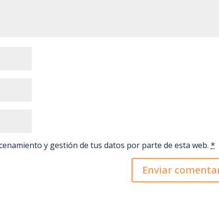
k
p
i
r
acenamiento y gestión de tus datos por parte de esta web.
*