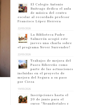
El Colegio Antonio
Buitrago dedica el aula
de música del centro
escolar al recordado profesor
Francisco López Herrera
22/05/2026
La Biblioteca Padre
Salmerón acogió este
jueves una charla sobre
el programa Never Surrender!
22/05/2026
Trabajos de mejora del
Paseo Ribereño como
parte de las actuaciones
incluidas en el proyecto de
mejora del Segura a su paso
por Cieza
19/05/2026
Inscripciones hasta el
20 de junio para el
curso “Neandertales y