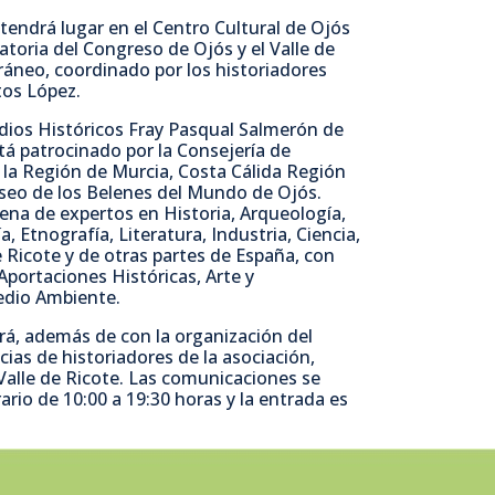
a
w
h
o
tendrá lugar en el Centro Cultural de Ojós
catoria del Congreso de Ojós y el Valle de
c
i
a
m
rráneo, coordinado por los historiadores
tos López.
e
t
t
p
udios Históricos Fray Pasqual Salmerón de
tá patrocinado por la Consejería de
 la Región de Murcia, Costa Cálida Región
b
t
s
a
useo de los Belenes del Mundo de Ojós.
ena de expertos en Historia, Arqueología,
o
e
A
r
, Etnografía, Literatura, Industria, Ciencia,
 Ricote y de otras partes de España, con
Aportaciones Históricas, Arte y
o
r
p
t
Medio Ambiente.
ará, además de con la organización del
k
p
i
cias de historiadores de la asociación,
 Valle de Ricote. Las comunicaciones se
r
ario de 10:00 a 19:30 horas y la entrada es