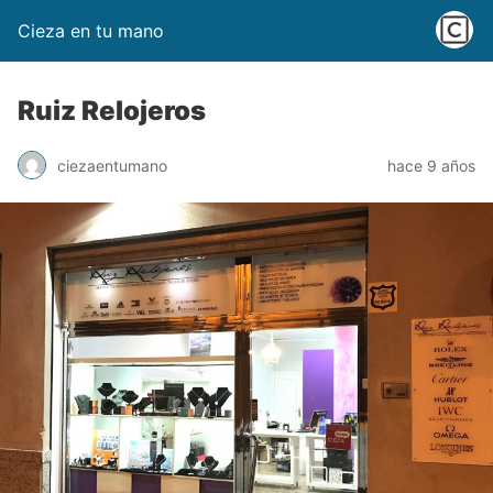
Cieza en tu mano
Ruiz Relojeros
ciezaentumano
hace 9 años