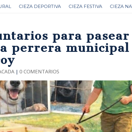
URAL
CIEZA DEPORTIVA
CIEZA FESTIVA
CIEZA N
untarios para pasear
la perrera municipal
coy
ACADA
|
0 COMENTARIOS