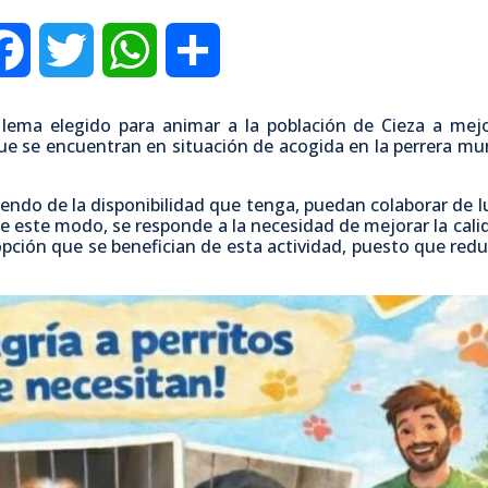
F
T
W
C
a
w
h
o
l lema elegido para animar a la población de Cieza a mejo
e se encuentran en situación de acogida en la perrera mun
c
i
a
m
iendo de la disponibilidad que tenga, puedan colaborar de l
e
t
t
p
 De este modo, se responde a la necesidad de mejorar la cali
opción que se benefician de esta actividad, puesto que redu
b
t
s
a
o
e
A
r
o
r
p
t
k
p
i
r