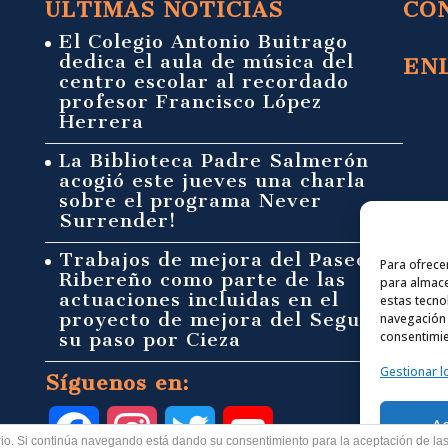
ULTIMAS NOTICIAS
CO
El Colegio Antonio Buitrago
dedica el aula de música del
EN
centro escolar al recordado
profesor Francisco López
Herrera
La Biblioteca Padre Salmerón
acogió este jueves una charla
sobre el programa Never
Surrender!
Trabajos de mejora del Paseo
Para ofrece
Ribereño como parte de las
para almace
actuaciones incluidas en el
estas tecno
proyecto de mejora del Segura a
navegación o
su paso por Cieza
consentimie
Gestionar l
Síguenos en:
A
F
I
T
Y
uario. Si continúa navegando está dando su consentimiento para la aceptación de l