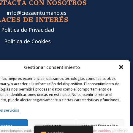
NTACTA CON NOSOTROS
info@ciezaentumano.es
LACES DE INTERÉS
Política de Privacidad
Política de Cookies
Gestionar consentimiento
r las mejores experiencias, utilizamos tecnologías como las cookies
nar y/o acceder a la información del dispositivo. El consentimiento de
logías nos permitirá procesar datos como el comportamiento de
 las identificaciones únicas en este sitio. No consentir o retirar el
nto, puede afectar negativamente a ciertas características y funciones.
os servicios
ceptar
Denegar
Ver preferencias
as mencionadas cookies y la aceptación de nuestra
política de cookies
, pinche el