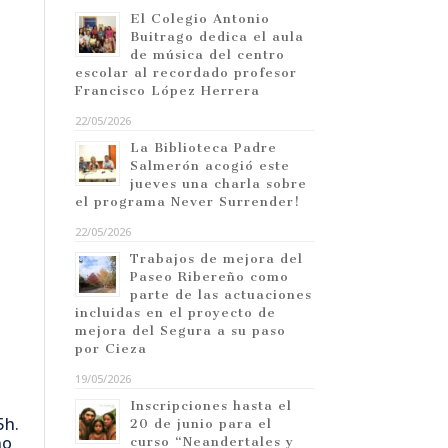
El Colegio Antonio
Buitrago dedica el aula
de música del centro
escolar al recordado profesor
Francisco López Herrera
22/05/2026
La Biblioteca Padre
Salmerón acogió este
jueves una charla sobre
el programa Never Surrender!
22/05/2026
Trabajos de mejora del
Paseo Ribereño como
parte de las actuaciones
incluidas en el proyecto de
mejora del Segura a su paso
por Cieza
19/05/2026
Inscripciones hasta el
5h.
20 de junio para el
no
curso “Neandertales y