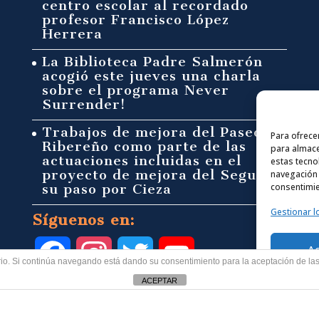
centro escolar al recordado
profesor Francisco López
Herrera
La Biblioteca Padre Salmerón
acogió este jueves una charla
sobre el programa Never
Surrender!
Trabajos de mejora del Paseo
Para ofrece
Ribereño como parte de las
para almace
actuaciones incluidas en el
estas tecno
proyecto de mejora del Segura a
navegación o
consentimie
su paso por Cieza
Gestionar l
Síguenos en:
A
F
I
T
Y
uario. Si continúa navegando está dando su consentimiento para la aceptación de l
ACEPTAR
a
n
w
o