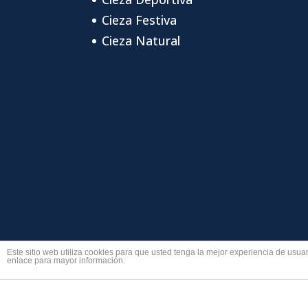
Cieza Festiva
Cieza Natural
Este sitio web utiliza cookies para que usted tenga la mejor experiencia de us
enlace para mayor información.
© Cieza en tu mano 2018