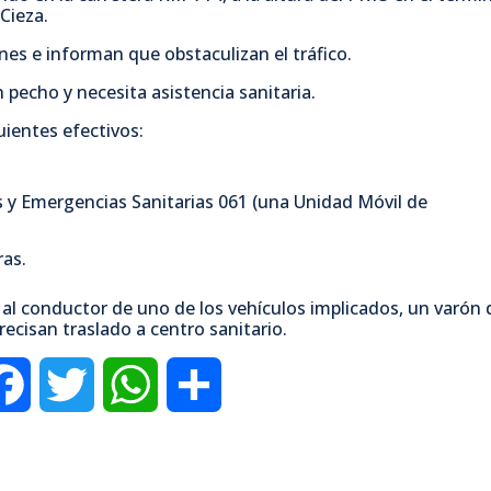
c
i
a
m
Cieza.
nes e informan que obstaculizan el tráfico.
e
t
t
p
pecho y necesita asistencia sanitaria.
b
t
s
a
uientes efectivos:
o
e
A
r
 y Emergencias Sanitarias 061 (una Unidad Móvil de
o
r
p
t
ras.
k
p
i
 al conductor de uno de los vehículos implicados, un varón 
ecisan traslado a centro sanitario.
r
F
T
W
C
a
w
h
o