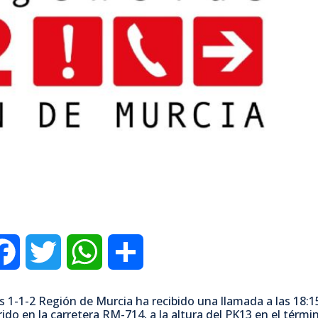
F
T
W
C
a
w
h
o
 1-1-2 Región de Murcia ha recibido una llamada a las 18:1
ido en la carretera RM-714, a la altura del PK13 en el térmi