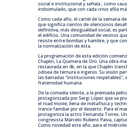
social e institucional y señala , como cau
indisimulado, que con cada crisis afila m
Como cada año, el cartel de la semana de c
que significa cientos de silenciosos desa
definitiva, más desigualdad social, es pa
el edificio. Una comunidad de vecinos qu
resiste entre bombas y hambre, y que con
la normalización de ésta.
La programación de esta edición comienz
Chaplin, La Quimera de Oro. Una obra maes
restaurada en 4k, en la que Chaplin tran
odisea de ternura e ingenio. Su visión par
las llamadas “instituciones respetables”,
fraternidad humana.
De la comedia silente, a la premiada pelícu
protagonizada por Sergi López que se proy
el road movie, llena de metafísica y tech
trance familiar por el desierto. Para el ma
protagoniza la actriz Fernanda Torres. Un
congresista Marcelo Rubens Paiva, captura
Como novedad este año, para el miércoles 