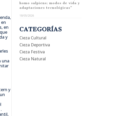
homo salpiens: modos de vida y
adaptaciones tecnológicas”
18/05/2026
ienda,
, en
s, en
CATEGORÍAS
 que
da y
Cieza Cultural
Cieza Deportiva
arles
Cieza Festiva
Cieza Natural
n una
mitar
tern y
 un
l
.
ntil,