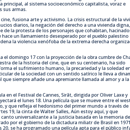
sa principal, al sistema socioeconómico capitalista, voraz e
b
t
s
a
ás sus armas.
o
e
A
r
ine, fusiona arte y activismo. La crisis estructural de la viv
hucios diarios, la negación del derecho a una vivienda digna
rte de la protesta de los personajes que cohabitan, hacinado
o
r
p
t
e hace un llamamiento desesperado por el pueblo palestino
dena la violencia xenófoba de la extrema derecha organiza
k
p
i
a el domingo 17 con la proyección de la obra cumbre de Ch
r
tra de la historia del cine, que en su centenario, ha sido
sforma el sufrimiento humano, la precariedad y la soledad e
ticular de la sociedad con un sentido satírico le lleva a dina
 al que siempre añade una apremiante llamada al amor y a la
la en el Festival de Cannes, Sirât, dirigida por Oliver Laxe y
ectará el lunes 18. Una película que se mueve entre el wes
no, y que refleja el hedonismo del primer mundo a través de
rtes 19, la cinta de Walter Salles, Aún estoy aquí, y que
 canto universalizante a la justicia basada en la memoria de
do por el gobierno de la dictadura miliatr de Brasil en 1971
20, se ha programado una película apta para el público infa