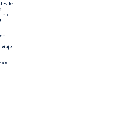
 desde
s
lina
a
no.
 viaje
sión.