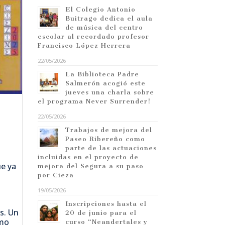
El Colegio Antonio
Buitrago dedica el aula
de música del centro
escolar al recordado profesor
Francisco López Herrera
22/05/2026
La Biblioteca Padre
Salmerón acogió este
jueves una charla sobre
el programa Never Surrender!
22/05/2026
Trabajos de mejora del
Paseo Ribereño como
parte de las actuaciones
incluidas en el proyecto de
ue ya
mejora del Segura a su paso
por Cieza
19/05/2026
Inscripciones hasta el
s. Un
20 de junio para el
smo
curso “Neandertales y