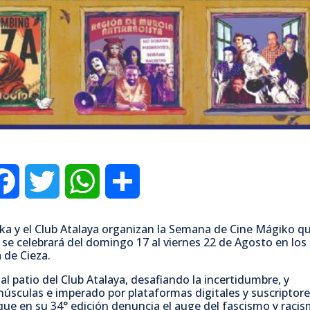
F
T
W
C
a
w
h
o
ika y el Club Atalaya organizan la Semana de Cine Mágiko q
 se celebrará del domingo 17 al viernes 22 de Agosto en los
c
i
a
m
a de Cieza.
 al patio del Club Atalaya, desafiando la incertidumbre, y
e
t
t
p
úsculas e imperado por plataformas digitales y suscriptore
ue en su 34° edición denuncia el auge del fascismo y raci