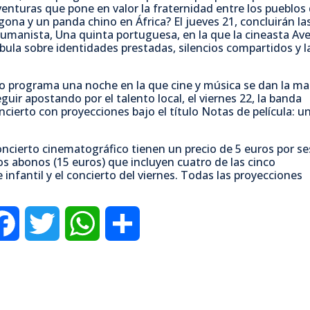
venturas que pone en valor la fraternidad entre los pueblos
ona y un panda chino en África? El jueves 21, concluirán la
umanista, Una quinta portuguesa, en la que la cineasta Ave
bula sobre identidades prestadas, silencios compartidos y l
 programa una noche en la que cine y música se dan la ma
guir apostando por el talento local, el viernes 22, la banda
cierto con proyecciones bajo el título Notas de película: un
oncierto cinematográfico tienen un precio de 5 euros por se
los abonos (15 euros) que incluyen cuatro de las cinco
 infantil y el concierto del viernes. Todas las proyecciones
F
T
W
C
a
w
h
o
c
i
a
m